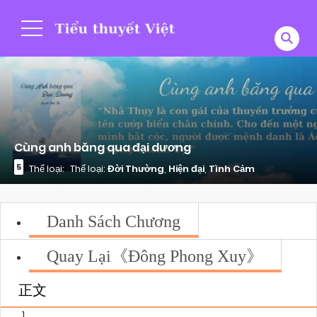
Cùng anh băng qua đại dương
5
Thể loại:
Thể loại:
Đời Thường
,
Hiện đại
,
Tình Cảm
Danh Sách Chương
Quay Lại《Đông Phong Xuy》
正文