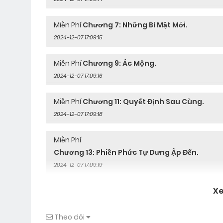
mộng hay ác mộn
Miễn Phí
Chương 7: Những Bí Mật Mới.
dù chỉ là hư ảnh
2024-12-07 17:09:15
Miễn Phí
Chương 9: Ác Mộng.
2024-12-07 17:09:16
Miễn Phí
Chương 11: Quyết Định Sau Cùng.
2024-12-07 17:09:18
Miễn Phí
Chương 13: Phiền Phức Tự Dưng Ập Đến.
2024-12-07 17:09:19
X
Miễn Phí
Chương 15: Biến Mất.
2024-12-07 17:09:20
Theo dõi