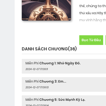
thế, chúng ta t
thứ xấu xa.Hãy 
mơ vĩnh hằng thì
là con rối tron
ta đang ở một th
Đọc Từ Đầu
không thể nhìn 
DANH SÁCH CHƯƠNG
(36)
chúng ta vẫn tin
cảm nhận những 
"Mộng Giới" - n
Miễn Phí
Chương 1: Nhớ Ngày Đó.
2024-12-07 17:09:11
chúng ta đều có
thích, mình muốn
Miễn Phí
Chương 3: Em...
ta sẽ đến Mộng 
2024-12-07 17:09:13
có thể làm nhữn
không làm được.N
Miễn Phí
Chương 5: Sức Mạnh Kỳ Lạ.
thoải mái, cảm g
2024-12-07 17:09:14