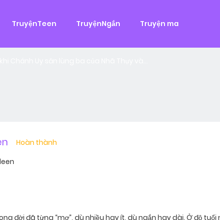
g
TruyệnTeen
TruyệnNgắn
Truyện ma
 đại
,
Tình Cảm
àn Hùng, một tên cướp biển chân chính. Cho đến một ngày, cô b
khi Chánh Uy săn lùng ba của Nhã Thụy và...
ên
Hoàn thành
leen
trong đời đã từng “mơ”, dù nhiều hay ít, dù ngắn hay dài. Ở độ tuổ