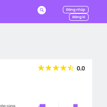
Đăng nhập
Đăng kí
ị kẻ thù của ba mình bắt cóc, người được mệnh danh
0.0
i nào cũng