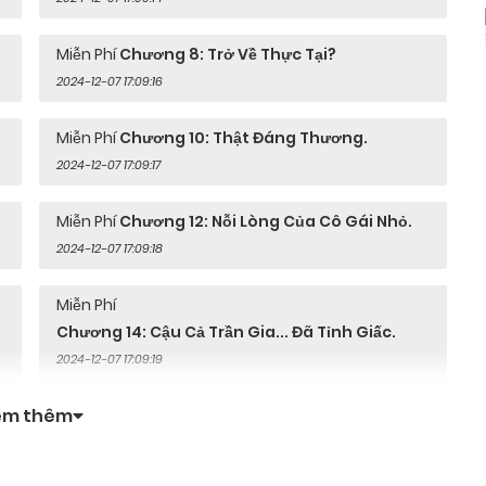
g. Dù cho tốt hay xấu cũng là điều chúng ta khao khát ở thế gi
Miễn Phí
Chương 8: Trở Về Thực Tại?
 nhưng vẫn cảm thấy rất thật!
2024-12-07 17:09:16
Miễn Phí
Chương 10: Thật Đáng Thương.
2024-12-07 17:09:17
Miễn Phí
Chương 12: Nỗi Lòng Của Cô Gái Nhỏ.
2024-12-07 17:09:18
Miễn Phí
Chương 14: Cậu Cả Trần Gia... Đã Tỉnh Giấc.
2024-12-07 17:09:19
em thêm
Miễn Phí
Chương 16: Thực Tại.
2024-12-07 17:09:21